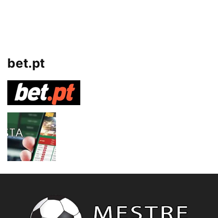
bet.pt