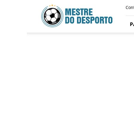
Mestre
Con
Do
Desporto
P