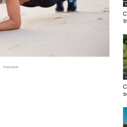
D
C
t
Publicidade
C
C
s