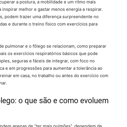
ecuperar a postura, a mobilidade e um ritmo mais
 inspirar melhor e gastar menos energia a respirar.
os, podem trazer uma diferença surpreendente no
as e durante o treino físico com exercícios para
de pulmonar e o fôlego se relacionam, como preparar
uais os exercícios respiratórios básicos que pode
mples, seguras e fáceis de integrar, com foco no
tica e em progressões para aumentar a tolerância ao
 treinar em casa, no trabalho ou antes do exercício com
nar.
lego: o que são e como evoluem
endem apenas de “ter mais pulmões”, dependem de