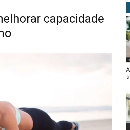
melhorar capacidade
ino
D
A
t