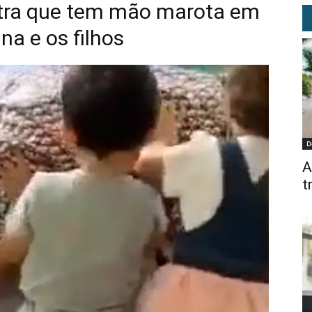
stra que tem mão marota em
na e os filhos
D
A
t