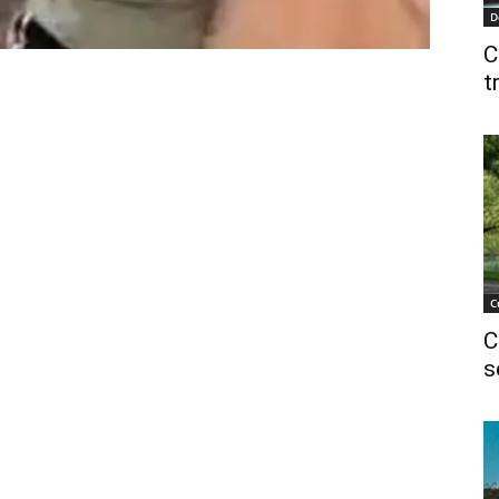
D
C
t
C
C
s