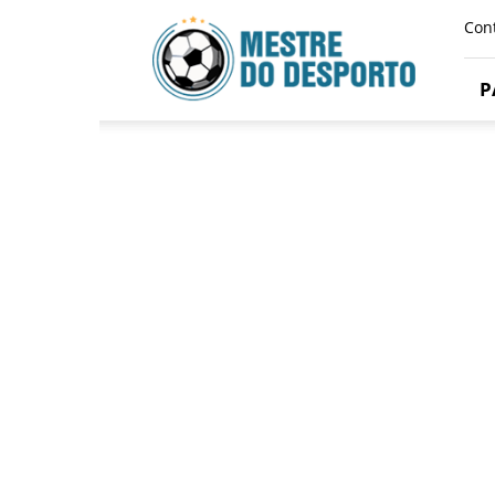
Mestre
Con
Do
Desporto
P