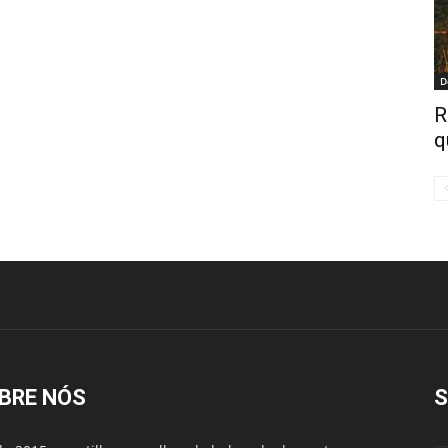
D
R
q
BRE NÓS
S