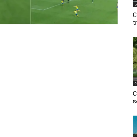
D
C
t
C
C
s