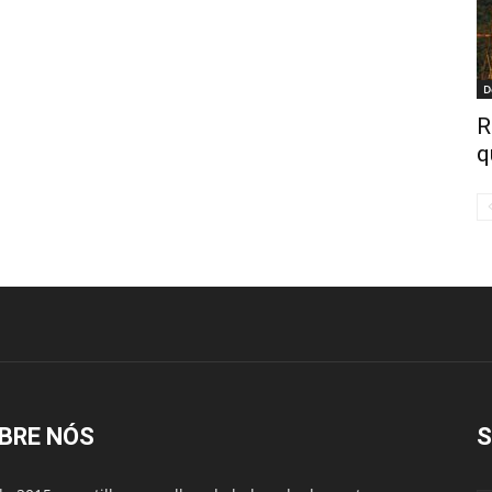
D
R
q
BRE NÓS
S