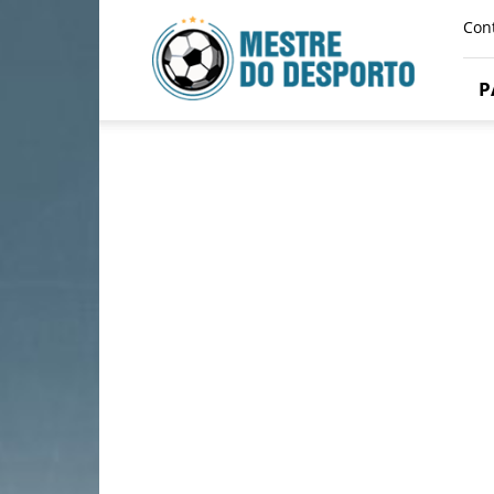
Mestre
Con
Do
Desporto
P