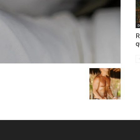
D
R
q