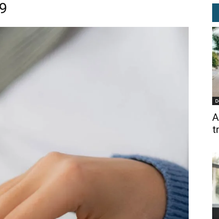
29
D
A
t