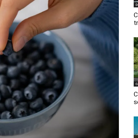
D
C
t
C
C
s