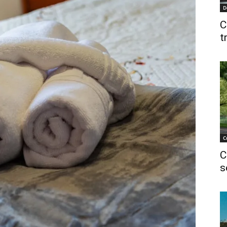
D
C
t
C
C
s