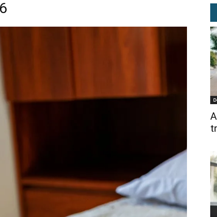
36
D
A
t