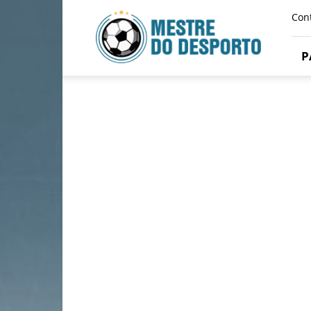
Mestre
Con
Do
Desporto
P