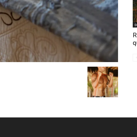
D
R
q