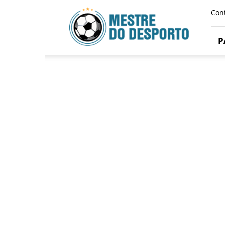
Mestre
Con
Do
Desporto
P