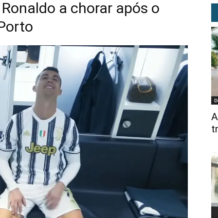
 Ronaldo a chorar após o
Porto
D
A
t