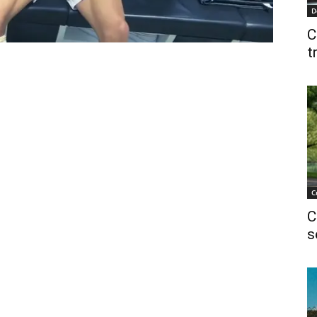
D
C
t
C
C
s