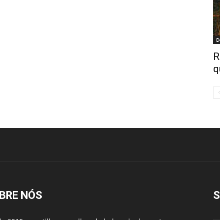
D
R
q
BRE NÓS
S