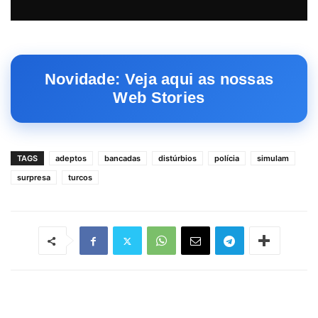
Novidade: Veja aqui as nossas
Web Stories
TAGS
adeptos
bancadas
distúrbios
polícia
simulam
surpresa
turcos