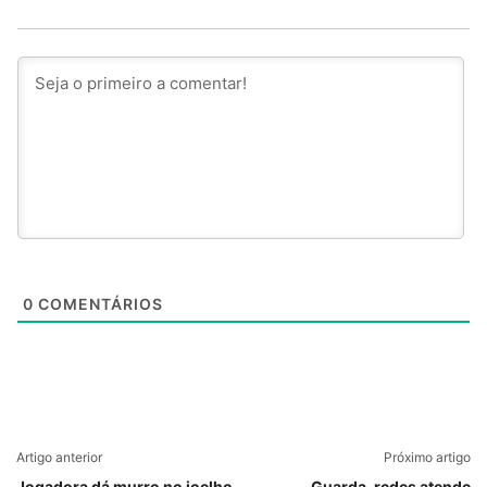
0
COMENTÁRIOS
Artigo anterior
Próximo artigo
Jogadora dá murro no joelho
Guarda-redes atende