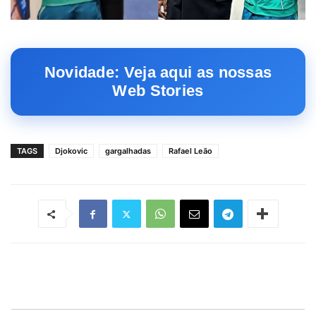
Novidade: Veja aqui as nossas
Web Stories
TAGS
Djokovic
gargalhadas
Rafael Leão