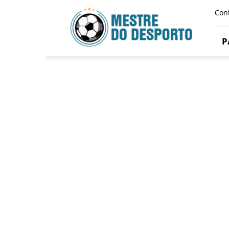
Mestre
Con
Do
Desporto
P