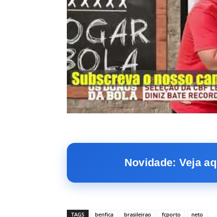
Novidade: Veja aq
TAGS
benfica
brasileirao
fcporto
neto