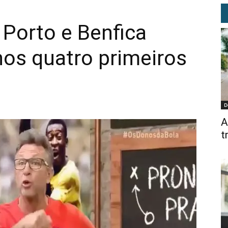
 Porto e Benfica
os quatro primeiros
D
A
t