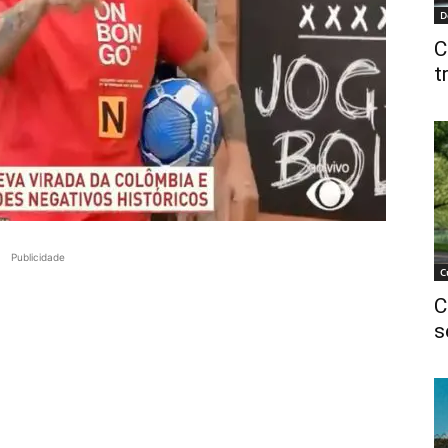
D
C
t
Publicidade
C
C
s