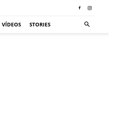
VÍDEOS
STORIES