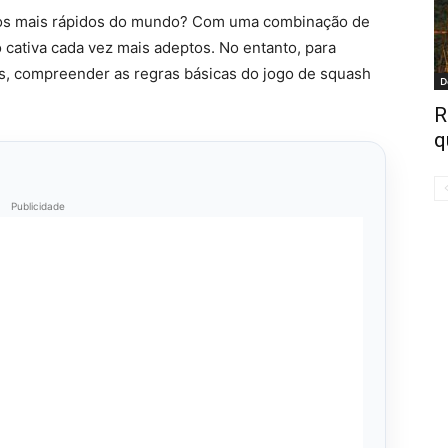
tos mais rápidos do mundo? Com uma combinação de
go cativa cada vez mais adeptos. No entanto, para
os, compreender as regras básicas do jogo de squash
D
R
q
Publicidade