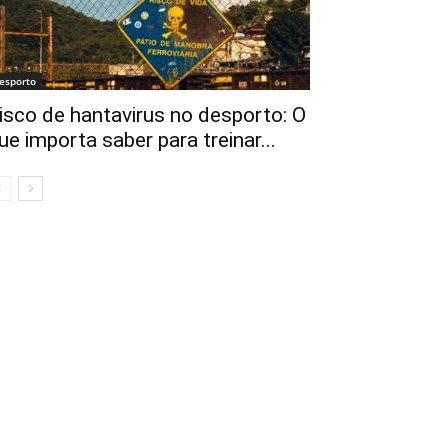
esporto
isco de hantavirus no desporto: O
ue importa saber para treinar...