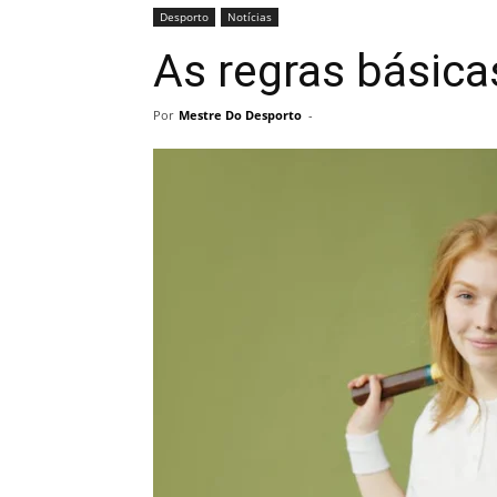
Desporto
Notícias
As regras básica
Por
Mestre Do Desporto
-