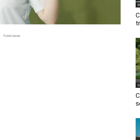
D
C
t
Publicidade
C
C
s