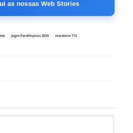
ui as nossas Web Stories
leta
Jogos Paralímpicos 2024
maratona T12
X
WhatsApp
Email
Telegram