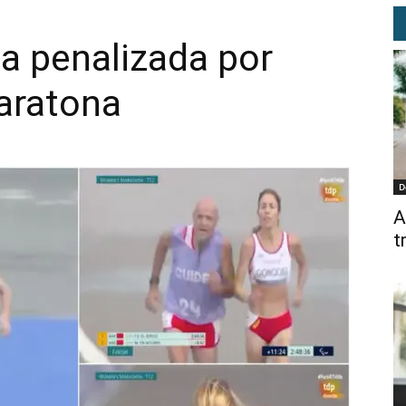
ca penalizada por
aratona
D
A
t