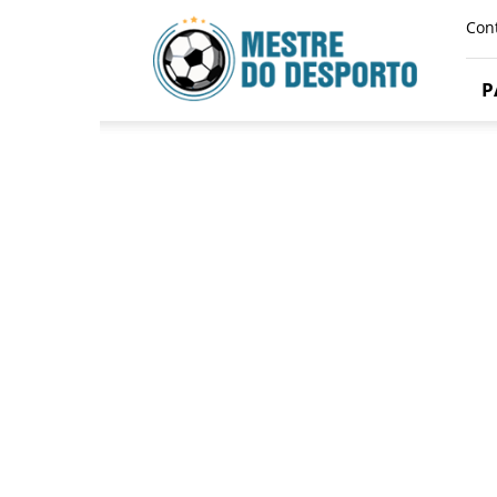
Mestre
Con
Do
Desporto
P