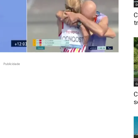
D
C
t
Publicidade
C
C
s