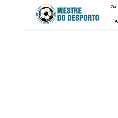
Mestre
Con
Do
Desporto
P