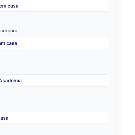
 em casa
 corporal
 em casa
 Academia
casa