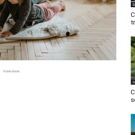
D
C
t
Publicidade
C
C
s