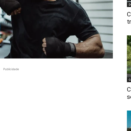
D
C
t
Publicidade
C
C
s