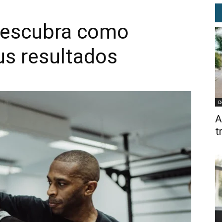
 Descubra como
us resultados
D
A
t