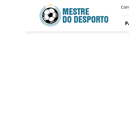
Mestre
Con
Do
Desporto
P