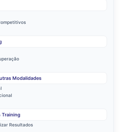
Competitivos
g
cuperação
utras Modalidades
l
cional
 Training
zar Resultados