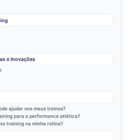
ning
ias e Inovações
s
pode ajudar nos meus treinos?
aining para a performance atlética?
s training na minha rotina?