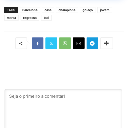
TAGS
Barcelona
casa
champions
golaço
jovem
marca
regressa
táxi