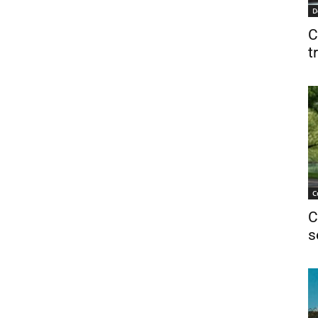
D
C
t
C
C
s