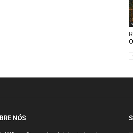
D
R
O
BRE NÓS
S