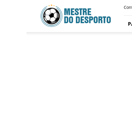
Mestre
Con
Do
Desporto
P