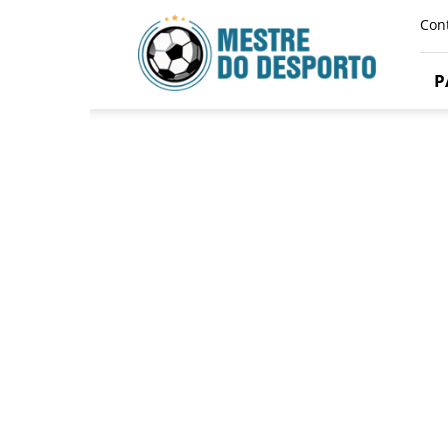
Mestre
Con
Do
Desporto
P