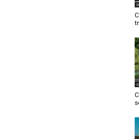
D
C
t
C
C
s