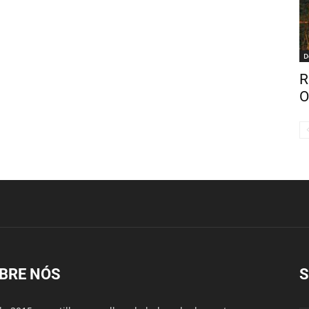
D
R
O
BRE NÓS
S