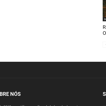
D
R
O
BRE NÓS
S