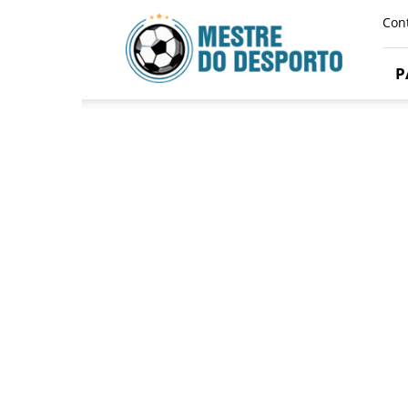
Mestre
Con
Do
Desporto
P