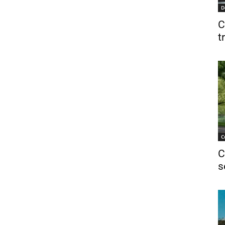
D
C
t
C
C
s