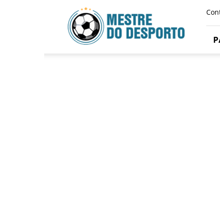
Mestre
Con
Do
Desporto
P