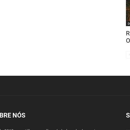
D
R
O
BRE NÓS
S