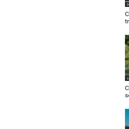
D
C
t
C
C
s