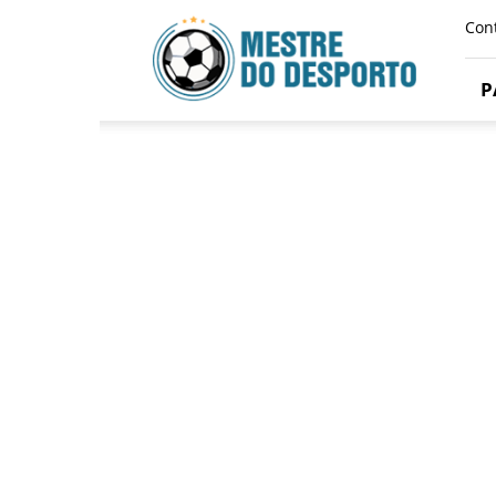
Mestre
Con
Do
Desporto
P