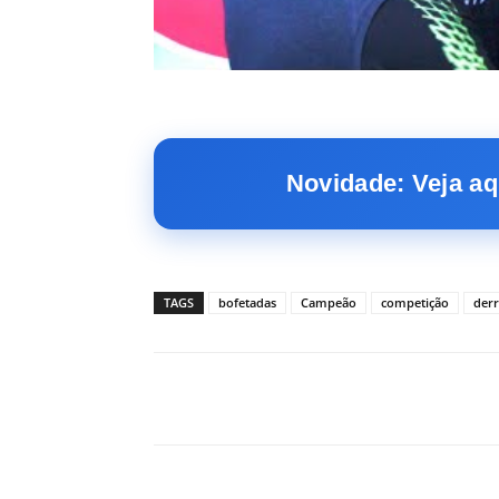
Novidade: Veja aq
TAGS
bofetadas
Campeão
competição
der
Facebook
PARTILHA