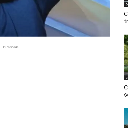
D
C
t
Publicidade
C
C
s