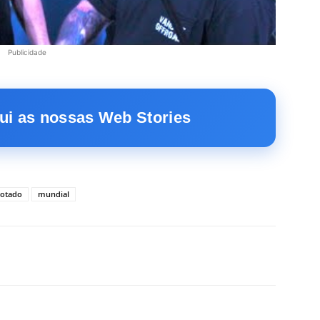
Publicidade
ui as nossas Web Stories
rotado
mundial
X
WhatsApp
Email
Telegram