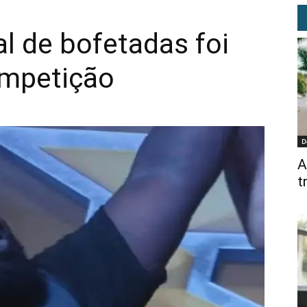
 de bofetadas foi
ompetição
D
A
t