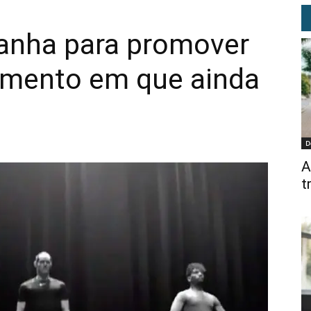
anha para promover
omento em que ainda
D
A
t