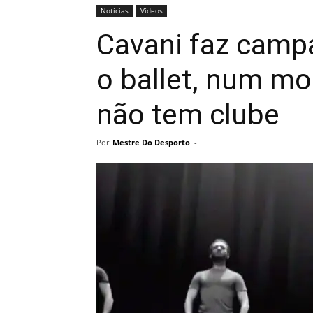
Notícias
Vídeos
Cavani faz camp
o ballet, num m
não tem clube
Por
Mestre Do Desporto
-