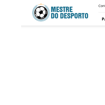
Mestre
Con
Do
Desporto
P