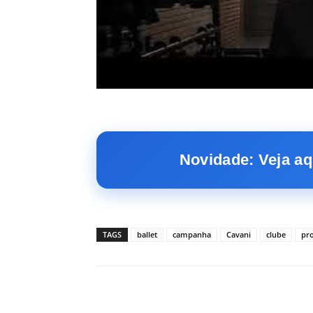
Novidade: Veja aq
TAGS
ballet
campanha
Cavani
clube
pr
Facebook
PARTILHA