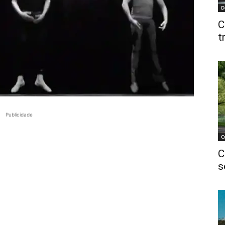
D
C
t
Publicidade
C
C
s