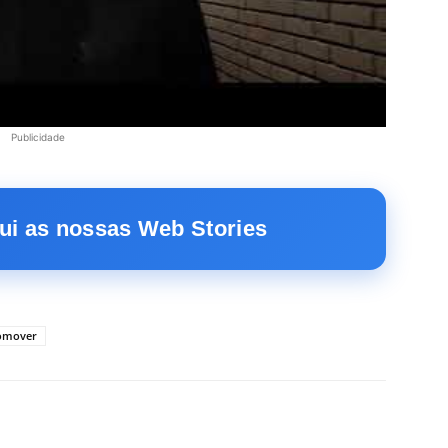
Publicidade
ui as nossas Web Stories
omover
X
WhatsApp
Email
Telegram