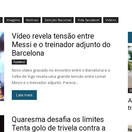
s
Imagens
Notícias
Seleção Nacional
Vida Saudável
Vídeos
Vídeo revela tensão entre
Messi e o treinador adjunto do
Barcelona
Futebol
Novo vídeo gravado no encontro entre o Barcelona e o
Celta de Vigo revela uma grande tensão entre Lionel
Messi e o treinador adjunto. Parece...
D
Leia mais
A
t
Quaresma desafia os limites
Tenta golo de trivela contra a