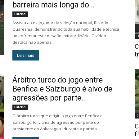
barreira mais longa do...
Futebol
Assista ao ex-jogador da seleção nacional, Ricardo
Quaresma, demonstrando toda sua habilidade e técnica
ao enfrentar este desafio extraordinário. O vídeo
D
destaca não apenas...
C
t
Leia mais
Árbitro turco do jogo entre
Benfica e Salzburgo é alvo de
agressões por parte...
Futebol
O árbitro turco que dirigiu o jogo entre Benfica e
C
Salzburgo foi vítima de agressão por parte do
C
presidente do Ankaragucu durante a partida...
f