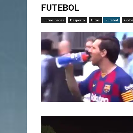
FUTEBOL
Curiosidades
Desporto
Dicas
Futebol
Golo