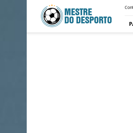
Mestre
Con
Do
Desporto
P