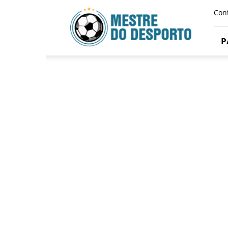
Mestre
Con
Do
Desporto
P