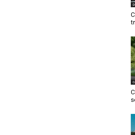
D
C
t
C
C
s