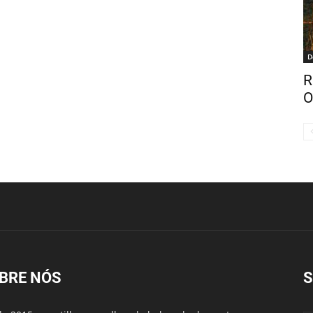
D
R
O
BRE NÓS
S